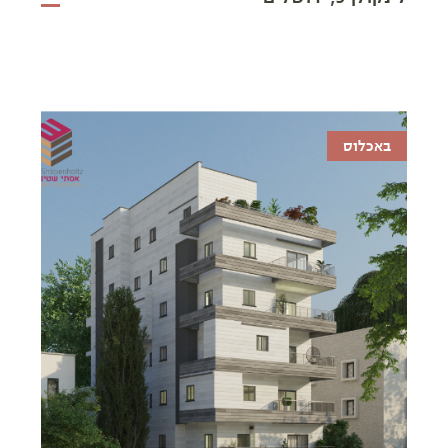
באכלוס