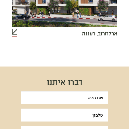
ארלוזרוב, רעננה
דברו איתנו
אנא
מלאו
את
טופס
-
דברו