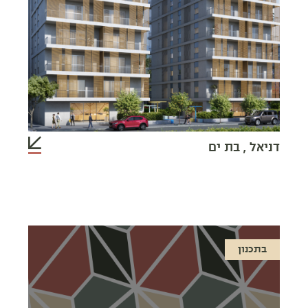
דניאל , בת ים
בתכנון