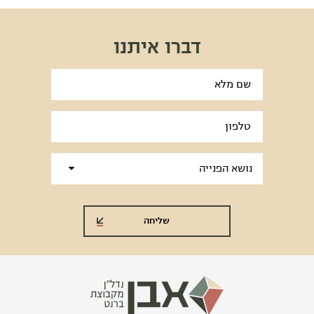
דברו איתנו
אנא
מלאו
את
טופס
-
דברו
איתנו