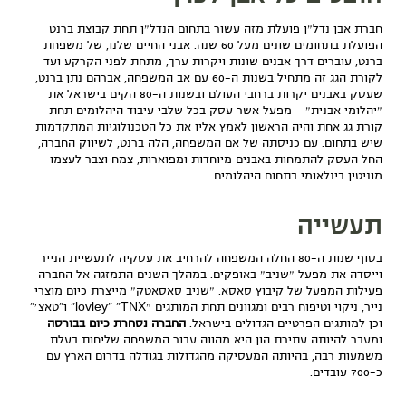
חברת אבן נדל״ן פועלת מזה עשור בתחום הנדל״ן תחת קבוצת ברנט
הפועלת בתחומים שונים מעל 60 שנה. אבני החיים שלנו, של משפחת
ברנט, עוברים דרך אבנים שונות ויקרות ערך, מתחת לפני הקרקע ועד
לקורת הגג זה מתחיל בשנות ה-60 עם אב המשפחה, אברהם נתן ברנט,
שעסק באבנים יקרות ברחבי העולם ובשנות ה-80 הקים בישראל את
״יהלומי אבנית״ - מפעל אשר עסק בכל שלבי עיבוד היהלומים תחת
קורת גג אחת והיה הראשון לאמץ אליו את כל הטכנולוגיות המתקדמות
שיש בתחום. עם כניסתה של אם המשפחה, הלה ברנט, לשיווק החברה,
החל העסק להתמחות באבנים מיוחדות ומפוארות, צמח וצבר לעצמו
מוניטין בינלאומי בתחום היהלומים.
תעשייה
בסוף שנות ה-80 החלה המשפחה להרחיב את עסקיה לתעשיית הנייר
וייסדה את מפעל ״שניב״ באופקים. במהלך השנים התמזגה אל החברה
פעילות המפעל של קיבוץ סאסא. ״שניב סאסאטק״ מייצרת כיום מוצרי
נייר, ניקוי וטיפוח רבים ומגוונים תחת המותגים ״lovley" "TNX" ו"טאצ׳"
וכן למותגים הפרטיים הגדולים בישראל.
החברה נסחרת כיום בבורסה
ומעבר להיותה עתירת הון היא מהווה עבור המשפחה שליחות בעלת
משמעות רבה, בהיותה המעסיקה מהגדולות בגודלה בדרום הארץ עם
כ-700 עובדים.