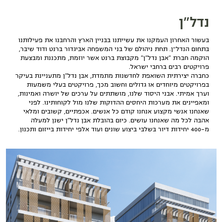
נדל"ן
בעשור האחרון העמקנו את עשייתנו בבניין הארץ והרחבנו את פעילותנו
בתחום הנדל״ן. תחת ניהולם של בני המשפחה אביגדור ברנט ודוד שיבר,
הוקמה חברת "אבן נדל"ן" מקבוצת ברנט אשר יוזמת, מתכננת ומבצעת
פרויקטים רבים ברחבי ישראל.
כחברה יצירתית השואפת לחדשנות מתמדת, אבן נדל"ן מתעניינת בעיקר
בפרויקטים מיוחדים או גדולים וחשוב מכך, פרויקטים בעלי משמעות
וערך אמיתי. אבני היסוד שלנו, מושתתים על ערכים של יושרה ואמינות,
ומאפיינים את מערכות היחסים ההדוקות שלנו מול לקוחותינו. לפני
שאנחנו אנשי מקצוע אנחנו קודם כל אנשים. אכפתיים, קשובים ומלאי
אהבה לכל מה שאנחנו עושים. כיום בהובלת אבן נדל"ן ישנן למעלה
מ-400 יחידות דיור בשלבי ביצוע שונים ועוד אלפי יחידות בייזום ותכנון.